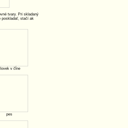
vné tvary. Pri skladaný
 poskladať, stačí ak
lovek v čĺne
pes