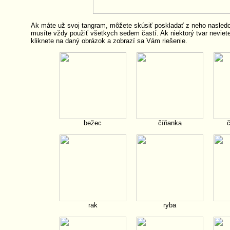
Ak máte už svoj tangram, môžete skúsiť poskladať z neho nasledo
musíte vždy použiť všetkych sedem častí. Ak niektorý tvar neviete
kliknete na daný obrázok a zobrazí sa Vám riešenie.
bežec
číňanka
č
rak
ryba