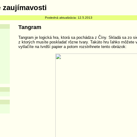
Posledná aktualizácia: 12.5.2013
Tangram
Tangram je logická hra, ktorá sa pochádza z Číny. Skladá sa zo s
z ktorých musíte poskladať rôzne tvary. Takúto hru ľahko môžete v
vytlačíte na tvrdší papier a potom rozstrihnete tento obrázok: