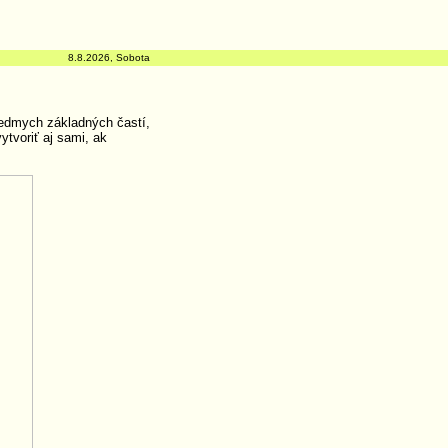
8.8.2026, Sobota
iedmych základných častí,
ytvoriť aj sami, ak