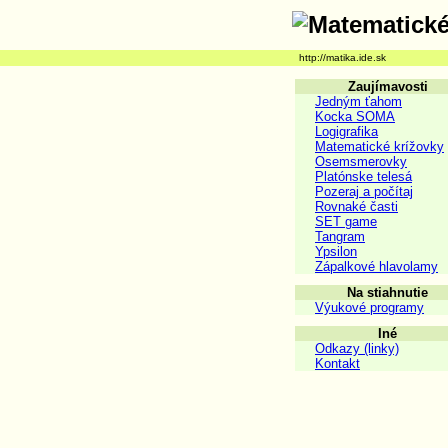
http://matika.ide.sk
Zaujímavosti
Jedným ťahom
Kocka SOMA
Logigrafika
Matematické krížovky
Osemsmerovky
Platónske telesá
Pozeraj a počítaj
Rovnaké časti
SET game
Tangram
Ypsilon
Zápalkové hlavolamy
Na stiahnutie
Výukové programy
Iné
Odkazy (linky)
Kontakt