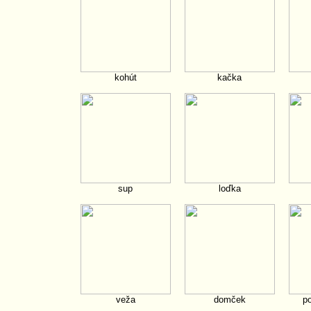
kohút
kačka
sup
loďka
veža
domček
po